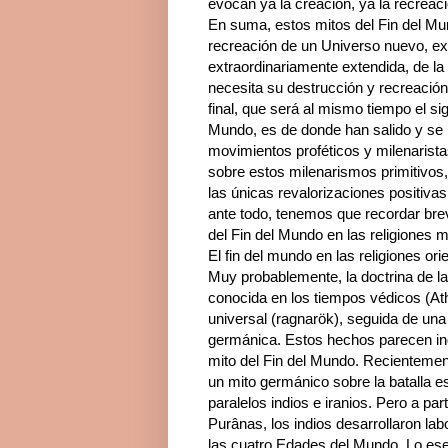
evocan ya la creación, ya la recreaci
En suma, estos mitos del Fin del M
recreación de un Universo nuevo, ex
extraordinariamente extendida, de l
necesita su destrucción y recreación
final, que será al mismo tiempo el si
Mundo, es de donde han salido y se 
movimientos proféticos y milenarist
sobre estos milenarismos primitivos,
las únicas revalorizaciones positiva
ante todo, tenemos que recordar bre
del Fin del Mundo en las religiones 
El fin del mundo en las religiones ori
Muy probablemente, la doctrina de la
conocida en los tiempos védicos (Ath
universal (ragnarök), seguida de una
germánica. Estos hechos parecen ind
mito del Fin del Mundo. Recientement
un mito germánico sobre la batalla es
paralelos indios e iranios. Pero a par
Purânas, los indios desarrollaron lab
las cuatro Edades del Mundo. Lo esen