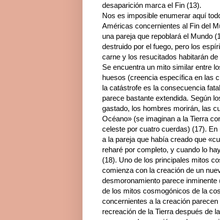
desaparición marca el Fin (13).
Nos es imposible enumerar aquí tod
Américas concernientes al Fin del M
una pareja que repoblará el Mundo (
destruido por el fuego, pero los espí
carne y los resucitados habitarán de 
Se encuentra un mito similar entre l
huesos (creencia específica en las c
la catástrofe es la consecuencia fata
parece bastante extendida. Según lo
gastado, los hombres morirán, las cu
Océano» (se imaginan a la Tierra co
celeste por cuatro cuerdas) (17). En
a la pareja que había creado que «c
reharé por completo, y cuando lo ha
(18). Uno de los principales mitos c
comienza con la creación de un nuevo
desmoronamiento parece inminente (
de los mitos cosmogónicos de la cost
concernientes a la creación parecen r
recreación de la Tierra después de l