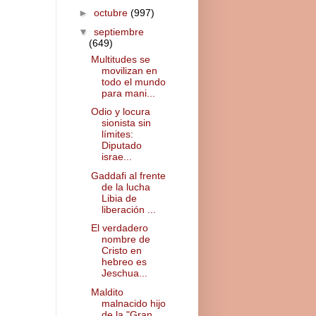
►
octubre
(997)
▼
septiembre
(649)
Multitudes se
movilizan en
todo el mundo
para mani...
Odio y locura
sionista sin
límites:
Diputado
israe...
Gaddafi al frente
de la lucha
Libia de
liberación ...
El verdadero
nombre de
Cristo en
hebreo es
Jeschua...
Maldito
malnacido hijo
de la "Gran