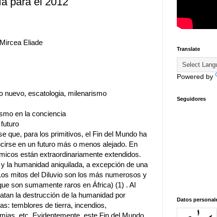
a para el 2012
 Mircea Eliade
Translate
Powered by
ño nuevo, escatologia, milenarismo
Seguidores
ismo en la conciencia
 futuro
e que, para los primitivos, el Fin del Mundo ha
ucirse en un futuro más o menos alejado. En
smicos están extraordinariamente extendidos.
y la humanidad aniquilada, a excepción de una
 Los mitos del Diluvio son los más numerosos y
ue son sumamente raros en África) (1) . Al
elatan la destrucción de la humanidad por
Datos personal
: temblores de tierra, incendios,
ias, etc. Evidentemente, este Fin del Mundo