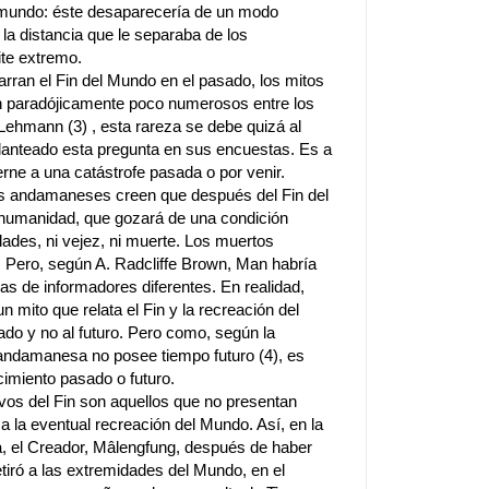
jo mundo: éste desaparecería de un modo
la distancia que le separaba de los
te extremo.
rran el Fin del Mundo en el pasado, los mitos
son paradójicamente poco numerosos entre los
 Lehmann (3) , esta rareza se debe quizá al
lanteado esta pregunta en sus encuestas. Es a
ierne a una catástrofe pasada o por venir.
os andamaneses creen que después del Fin del
humanidad, que gozará de una condición
ades, ni vejez, ni muerte. Los muertos
. Pero, según A. Radcliffe Brown, Man habría
s de informadores diferentes. En realidad,
n mito que relata el Fin y la recreación del
ado y no al futuro. Pero como, según la
andamanesa no posee tiempo futuro (4), es
ecimiento pasado o futuro.
ivos del Fin son aquellos que no presentan
a la eventual recreación del Mundo. Así, en la
, el Creador, Mâlengfung, después de haber
iró a las extremidades del Mundo, en el