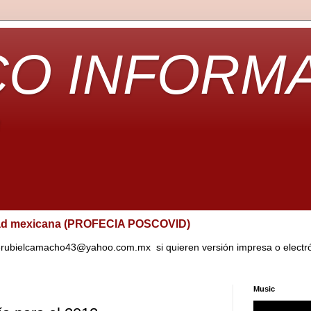
CO INFORM
dad mexicana (PROFECIA POSCOVID)
rubielcamacho43@yahoo.com.mx si quieren versión impresa o electróni
Music