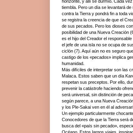
horizonte, y allí se durmió. Cada vez
tiembla. Pero un día se levantará de s
contra la Tierra y pondrá fin a toda v
se registra la creencia de que el Cr
de sus pecados. Pero los dioses cont
posibilidad de una Nueva Creación (6)
es el hijo del Creador el responsabl
el jefe de una isla no se ocupa de su
ciclón (7). Aquí aún no es seguro que s
castigo de los «pecados» implica gen
humanidad.
Más difíciles de interpretar son las 
Malaca. Estos saben que un día Kar
respetan sus preceptos. Por ello, du
prevenir la catástrofe haciendo ofren
será universal, sin distinción de pec
según parece, a una Nueva Creación. 
y los Ple-Sakai ven en él al adversar
Un ejemplo particularmente chocante
Conocedores de que la Tierra será des
busca del «país sin pecado», especie 
Océano. Estos largos viajes, inspir