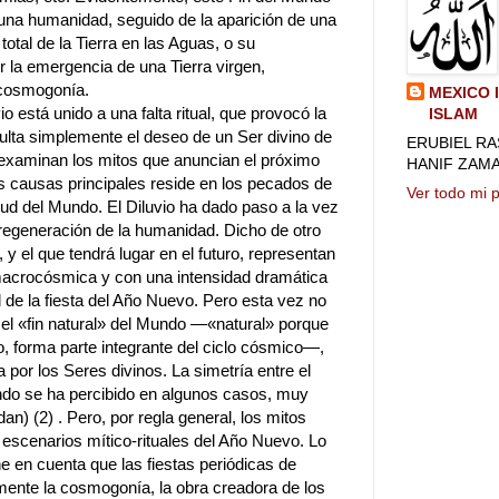
e una humanidad, seguido de la aparición de una
otal de la Tierra en las Aguas, o su
r la emergencia de una Tierra virgen,
 cosmogonía.
MEXICO 
o está unido a una falta ritual, que provocó la
ISLAM
ulta simplemente el deseo de un Ser divino de
ERUBIEL RA
 examinan los mitos que anuncian el próximo
HANIF ZAM
s causas principales reside en los pecados de
Ver todo mi pe
ud del Mundo. El Diluvio ha dado paso a la vez
regeneración de la humanidad. Dicho de otro
y el que tendrá lugar en el futuro, representan
macrocósmica y con una intensidad dramática
l de la fiesta del Año Nuevo. Pero esta vez no
e el «fin natural» del Mundo —«natural» porque
to, forma parte integrante del ciclo cósmico—,
 por los Seres divinos. La simetría entre el
undo se ha percibido en algunos casos, muy
) (2) . Pero, por regla general, los mitos
 escenarios mítico-rituales del Año Nuevo. Lo
ne en cuenta que las fiestas periódicas de
mente la cosmogonía, la obra creadora de los