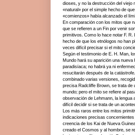
dioses, y no la destrucción del vie
«natural» por el simple hecho de que 
«comienzos» había alcanzado el lími
En comparación con los mitos que na
que se refieren a un Fin por venir 
primitivos. Como lo hace notar F. R.
hecho de que los etnólogos no han p
veces difícil precisar si el mito conc
Según el testimonio de E. H. Man, l
Mundo hará su aparición una nueva 
paradisíaca; no habrá ya ni enfermed
resucitarán después de la catástrofe
combinado varias versiones, recogida
precisa Radcliffe Brown, se trata de u
mundo; pero el mito se refiere al pas
observación de Lehmann, la lengua 
difícil decidir si se trata de un acont
Los más raros entre los mitos primit
indicaciones precisas concernientes 
creencia de los Kai de Nueva Guinea
creado el Cosmos y al hombre, se ret