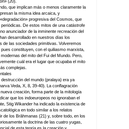
ón» (20).
undo, que implican más o menos claramente la
presan la misma idea arcaica, y
a «degradación» progresiva del Cosmos, que
 periódicas. De estos mitos de una catástrofe
gno anunciador de la inminente recreación del
han desarrollado en nuestros días los
as de las sociedades primitivas. Volveremos
 pues constituyen, con el quiliasmo marxista,
s modernas del mito del Fui del Mundo. Pero,
vemente cuál era el lugar que ocupaba el mito
más complejas.
entales
 destrucción del mundo (pralaya) era ya
arva Veda, X, 8, 39-40). La conflagración
 nueva creación, forma parte de la mitología
icar que los indoeuropeos no ignoraban el
e, Stig Wikander ha indicado la existencia de
catológica en todo similar a los relatos
tir de los Brâhmanas (21) y, sobre todo, en los
oriosamente la doctrina de las cuatro yugas,
cial de esta teoría es la creación y