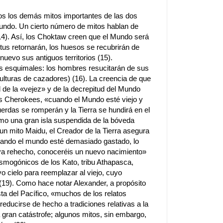
os los demás mitos importantes de las dos
undo. Un cierto número de mitos hablan de
14). Así, los Choktaw creen que el Mundo será
ritus retornarán, los huesos se recubrirán de
nuevo sus antiguos territorios (15).
os esquimales: los hombres resucitarán de sus
ulturas de cazadores) (16). La creencia de que
l de la «vejez» y de la decrepitud del Mundo
s Cherokees, «cuando el Mundo esté viejo y
erdas se romperán y la Tierra se hundirá en el
mo una gran isla suspendida de la bóveda
 un mito Maidu, el Creador de la Tierra asegura
uando el mundo esté demasiado gastado, lo
ya rehecho, conoceréis un nuevo nacimiento»
osmogónicos de los Kato, tribu Athapasca,
 cielo para reemplazar al viejo, cuyo
19). Como hace notar Alexander, a propósito
a del Pacífico, «muchos de los relatos
educirse de hecho a tradiciones relativas a la
a gran catástrofe; algunos mitos, sin embargo,