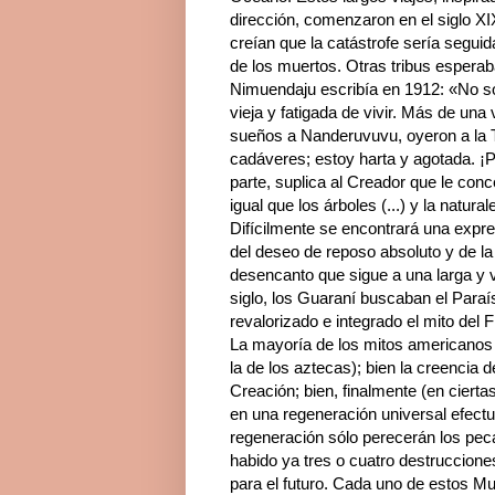
dirección, comenzaron en el siglo XI
creían que la catástrofe sería segui
de los muertos. Otras tribus esperaba
Nimuendaju escribía en 1912: «No sól
vieja y fatigada de vivir. Más de un
sueños a Nanderuvuvu, oyeron a la T
cadáveres; estoy harta y agotada. ¡P
parte, suplica al Creador que le conce
igual que los árboles (...) y la natura
Difícilmente se encontrará una expr
del deseo de reposo absoluto y de la 
desencanto que sigue a una larga y 
siglo, los Guaraní buscaban el Paraí
revalorizado e integrado el mito del 
La mayoría de los mitos americanos d
la de los aztecas); bien la creencia
Creación; bien, finalmente (en cierta
en una regeneración universal efect
regeneración sólo perecerán los pec
habido ya tres o cuatro destrucciones
para el futuro. Cada uno de estos Mu