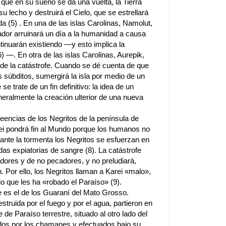
 que en su sueño se da una vuelta, la Tierra
u lecho y destruirá el Cielo, que se estrellará
ida (5) . En una de las islas Carolinas, Namolut,
eador arruinará un día a la humanidad a causa
inuarán existiendo —y esto implica la
 —. En otra de las islas Carolinas, Aurepik,
e de la catástrofe. Cuando se dé cuenta de que
s súbditos, sumergirá la isla por medio de un
e trate de un fin definitivo: la idea de un
eralmente la creación ulterior de una nueva
creencias de los Negritos de la península de
ei pondrá fin al Mundo porque los humanos no
rante la tormenta los Negritos se esfuerzan en
das expiatorias de sangre (8). La catástrofe
adores y de no pecadores, y no preludiará,
Por ello, los Negritos llaman a Karei «malo»,
io que les ha «robado el Paraíso» (9).
 es el de los Guaraní del Mato Grosso.
truida por el fuego y por el agua, partieron en
de Paraíso terrestre, situado al otro lado del
ados por los chamanes y efectuados bajo su