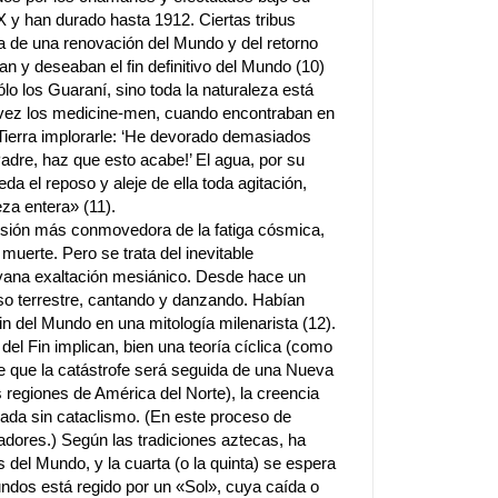
X y han durado hasta 1912. Ciertas tribus
da de una renovación del Mundo y del retorno
n y deseaban el fin definitivo del Mundo (10)
o los Guaraní, sino toda la naturaleza está
a vez los medicine-men, cuando encontraban en
ierra implorarle: ‘He devorado demasiados
adre, haz que esto acabe!’ El agua, por su
da el reposo y aleje de ella toda agitación,
leza entera» (11).
esión más conmovedora de la fatiga cósmica,
muerte. Pero se trata del inevitable
vana exaltación mesiánico. Desde hace un
so terrestre, cantando y danzando. Habían
Fin del Mundo en una mitología milenarista (12).
el Fin implican, bien una teoría cíclica (como
 de que la catástrofe será seguida de una Nueva
s regiones de América del Norte), la creencia
uada sin cataclismo. (En este proceso de
adores.) Según las tradiciones aztecas, ha
 del Mundo, y la cuarta (o la quinta) se espera
ndos está regido por un «Sol», cuya caída o