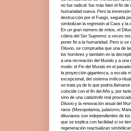
no fue radical: fue más bien el fin d
humanidad nueva. Pero la inmersión t
destrucción por el Fuego, seguida po
simbolizan la regresión al Caos y la
En un gran número de mitos, el Diluvi
cólera del Ser Supremo; a veces res
poner fin a la humanidad. Pero si se
Diluvio, se comprueba que una de la
los hombres y también en la decrepit
a una recreación del Mundo y a una 
modo: el Fin del Mundo en el pasado, 
la proyección gigantesca, a escala 
excepcional, del sistema mítico-ritua
se trata ya de lo que podría llamars
coincide con el fin del Año y, por tan
sino de una catástrofe real provocada
Diluvio y la renovación anual del M
raros (Mesopotamia, judaísmo, Mandan
diluvianos son independientes de los
que se explica con facilidad si se tie
regeneración reactualizan simbólica